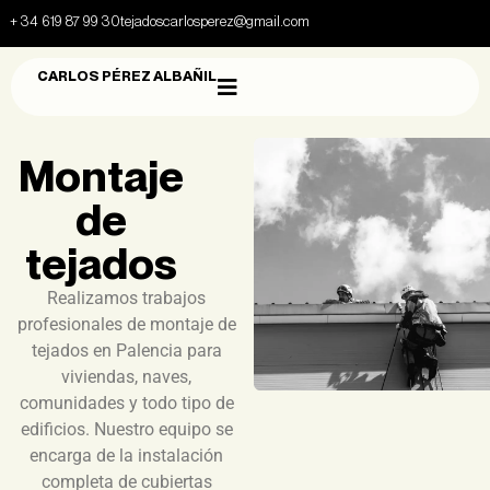
+ 34 619 87 99 30
tejadoscarlosperez@gmail.com
CARLOS PÉREZ ALBAÑIL
Montaje
de
tejados
Realizamos trabajos
profesionales de montaje de
tejados en Palencia para
viviendas, naves,
comunidades y todo tipo de
edificios. Nuestro equipo se
encarga de la instalación
completa de cubiertas