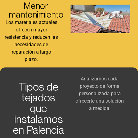
Menor
mantenimiento
Los materiales actuales
ofrecen mayor
resistencia y reducen las
necesidades de
reparación a largo
plazo.
Analizamos cada
Tipos de
proyecto de forma
personalizada para
tejados
ofrecerte una solución
que
a medida.
instalamos
en Palencia