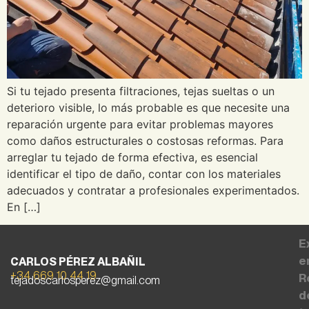
Si tu tejado presenta filtraciones, tejas sueltas o un
deterioro visible, lo más probable es que necesite una
reparación urgente para evitar problemas mayores
como daños estructurales o costosas reformas. Para
arreglar tu tejado de forma efectiva, es esencial
identificar el tipo de daño, contar con los materiales
adecuados y contratar a profesionales experimentados.
En […]
E
e
CARLOS PÉREZ ALBAÑIL
+34 669 10 44 19
R
tejadoscarlosperez@gmail.com
d